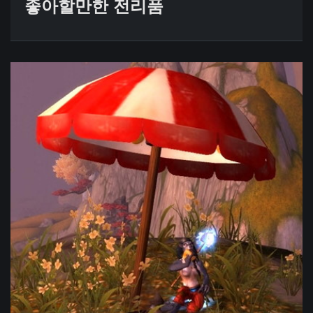
좋아할만한 전리품