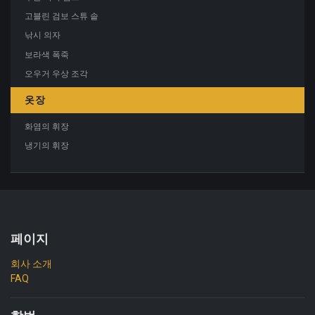
고블린 검보 스튜 솥
낚시 의자
보라색 폭죽
오우거 우상 조각
옷장
화염의 휘장
냉기의 휘장
페이지
회사 소개
FAQ