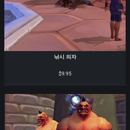
낚시 의자
$9.95