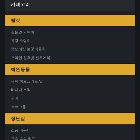
카테고리
탈것
길들인 거북이
유령 호랑이
증오벼림 불꽃이륜차
포악한 칠흑빛 전투거북
애완동물
새끼 히포그리프 알
바나나 부적
구미
브르그옳
장난감
소풍 바구니
구슬 속의 임프